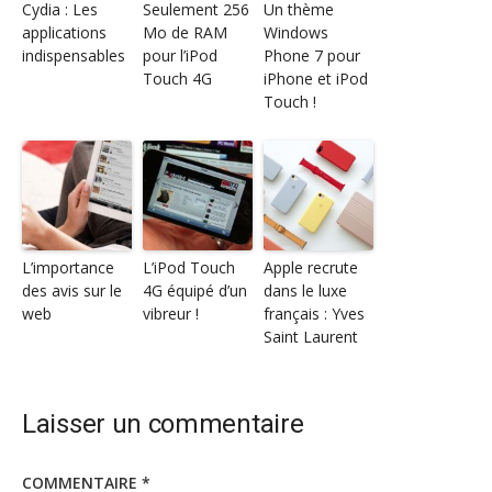
Cydia : Les
Seulement 256
Un thème
applications
Mo de RAM
Windows
indispensables
pour l’iPod
Phone 7 pour
Touch 4G
iPhone et iPod
Touch !
L’importance
L’iPod Touch
Apple recrute
des avis sur le
4G équipé d’un
dans le luxe
web
vibreur !
français : Yves
Saint Laurent
Laisser un commentaire
COMMENTAIRE
*