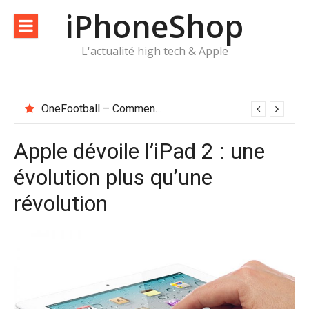
Aller
iPhoneShop
au
contenu
L'actualité high tech & Apple
OneFootball – Comment suivre le foot sur un iPhone
Apple dévoile l’iPad 2 : une
évolution plus qu’une
révolution