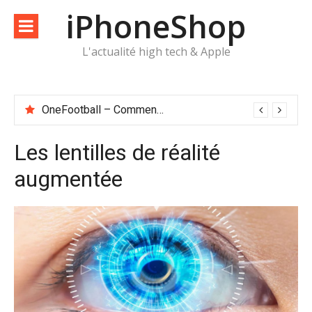
Aller
iPhoneShop
au
contenu
L'actualité high tech & Apple
OneFootball – Comment suivre le foot sur un iPhone
Les lentilles de réalité
augmentée