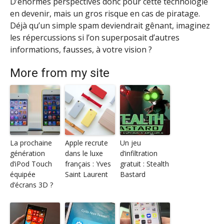
D’énormes perspectives donc pour cette technologie
en devenir, mais un gros risque en cas de piratage.
Déjà qu’un simple spam deviendrait gênant, imaginez
les répercussions si l’on superposait d’autres
informations, fausses, à votre vision ?
More from my site
La prochaine
Apple recrute
Un jeu
génération
dans le luxe
d’infiltration
d’iPod Touch
français : Yves
gratuit : Stealth
équipée
Saint Laurent
Bastard
d’écrans 3D ?