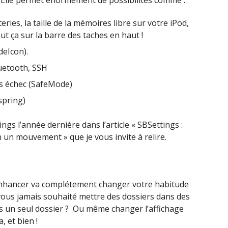
 ! Elle permet énormément de possibilités comme :
ries, la taille de la mémoires libre sur votre iPod,
out ça sur la barre des taches en haut !
deIcon).
luetooth, SSH
s échec (SafeMode)
spring)
gs l’année dernière dans l’article « SBSettings :
 un mouvement » que je vous invite à relire.
rEnhancer va complétement changer votre habitude
ez vous jamais souhaité mettre des dossiers dans des
ns un seul dossier ? Ou même changer l’affichage
, et bien !