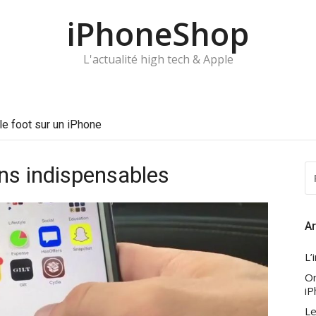
iPhoneShop
L'actualité high tech & Apple
e foot sur un iPhone
ons indispensables
R
P
:
Ar
L’
On
iP
Le