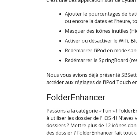
C’est une des application star de Cydia
Ajouter le pourcentages de batte
ou encore la dates et l’heure, t
Masquer des icônes inutiles (Hi
Activer ou désactiver le WiFi, B
Redémarrer l’iPod en mode san
Redémarrer le SpringBoard (re
Nous vous avions déjà présenté SBSettin
accéder aux réglages de l’iPod Touch en
FolderEnhancer
Passons a la catégorie « Fun » ! Folde
à utiliser les dossier de l’ iOS 4 ! N’av
dossiers ? Mettre plus de 12 icônes da
des dossier ? FolderEnhancer fait tout ca