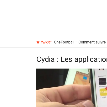
Aller
au
contenu
INFOS:
OneFootball – Comment suivre l
Cydia : Les applicati